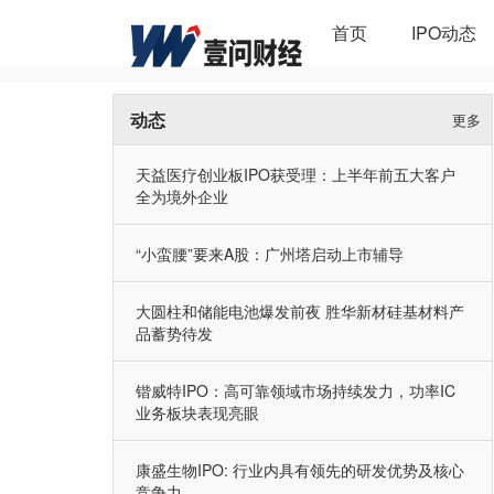
首页
IPO动态
动态
更多
天益医疗创业板IPO获受理：上半年前五大客户
全为境外企业
“小蛮腰”要来A股：广州塔启动上市辅导
大圆柱和储能电池爆发前夜 胜华新材硅基材料产
品蓄势待发
锴威特IPO：高可靠领域市场持续发力，功率IC
业务板块表现亮眼
康盛生物IPO: 行业内具有领先的研发优势及核心
竞争力