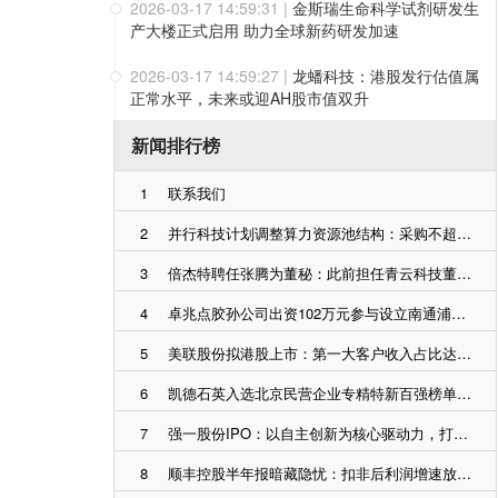
2026-03-17 14:59:31
|
金斯瑞生命科学试剂研发生
产大楼正式启用 助力全球新药研发加速
2026-03-17 14:59:27
|
龙蟠科技：港股发行估值属
正常水平，未来或迎AH股市值双升
新闻排行榜
1
联系我们
2
并行科技计划调整算力资源池结构：采购不超过1.13亿元算力资产，优化部分早期型号算力资产
3
倍杰特聘任张腾为董秘：此前担任青云科技董秘 2024年薪酬69万
4
卓兆点胶孙公司出资102万元参与设立南通浦森：提高生产经营能力
5
美联股份拟港股上市：第一大客户收入占比达61%，港股同行业公司市盈率仅6倍平均日交易额仅66万港元
6
凯德石英入选北京民营企业专精特新百强榜单并位列第六位：半导体石英国产替代佼佼者
7
强一股份IPO：以自主创新为核心驱动力，打破了海外垄断，助力国内半导体产业发展
8
顺丰控股半年报暗藏隐忧：扣非后利润增速放缓，单票收入持续下滑