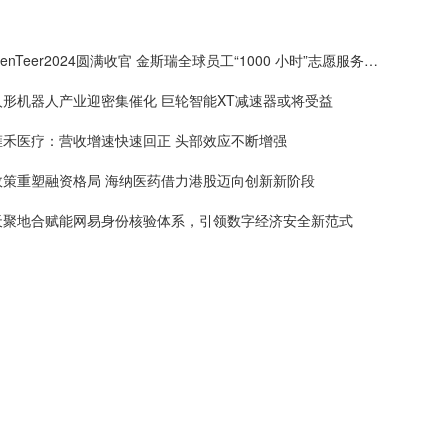
GenTeer2024圆满收官 金斯瑞全球员工“1000 小时”志愿服务时间挑战超预期完成
人形机器人产业迎密集催化 巨轮智能XT减速器或将受益
雍禾医疗：营收增速快速回正 头部效应不断增强
政策重塑融资格局 海纳医药借力港股迈向创新新阶段
天聚地合赋能网易身份核验体系，引领数字经济安全新范式