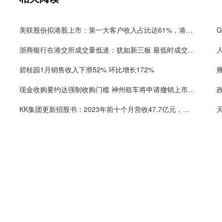
美联股份拟港股上市：第一大客户收入占比达61%，港股同行业公司市盈率仅6倍平均日交易额仅66万港元
浙商银行在港交所成交量低迷：犹如新三板 最低时成交额不到5000元
碧桂园1月销售收入下滑52% 环比增长172%
现金收购要约达强制收购门槛 神州租车将申请撤销上市地位
KK集团更新招股书：2023年前十个月营收47.7亿元，净利润超2亿元